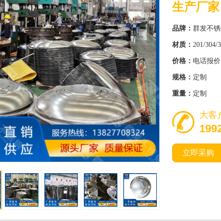
生产厂家
品牌
：
群发不锈
材质
：
201/304/
价格
：
电话报价 1
规格
：
定制
重量
：
定制
大客
199
立即采购