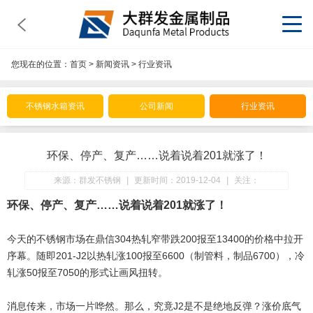
您现在的位置：
首页
>
新闻资讯
>
行业资讯
不锈钢水箱资讯
公司新闻
行业资讯
环保、停产、复产……说着说着201就涨了！
来源：群发不锈钢
|
更新时间：2019-12-04
|
关注：
环保、停产、复产……说着说着201就涨了！
今天的不锈钢市场在鼎信304热轧窄带跌200报至13400的价格中拉开
序幕。随即201-J2以热轧涨100报至6600（制管料，制品6700），冷
轧涨50报至7050的形式让画风扭转。
消息传来，市场一片哗然。那么，究竟J2是不是绝地反弹？涨价底气