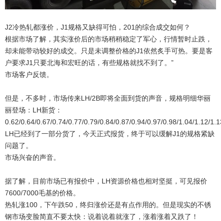
J2冷热轧都涨价，J1规格又缺得可怕，201的综合成交如何？
根据市场了解，其实涨价后的市场稍稍稳定了军心，行情暂时止跌，
却未能带动较好的成交。只是未调整价格的J1依然炙手可热。要是客
户要求J1只要北海和宏旺的话，有些规格就找不到了。”
市场客户反馈。
但是，不多时，市场传来LH/2B即将全面到货的声音，规格明细华丽
丽登场：LH新货：
0.62/0.64/0.67/0.74/0.77/0.79/0.84/0.87/0.94/0.97/0.98/1.04/1.12/1.
LH已经到了一部分货了，今天正式报货，终于可以缓解J1的规格紧缺
问题了。
市场兴奋的声音。
据了解，目前市场已有报价中，LH资源价格也相对坚挺，可见报价
7600/7000毛基的价格。
热轧涨100，下午跌50，终归涨价还是有点作用的。但是现实的不锈
钢市场变脸简直不要太快：说着说着就涨了，涨着涨着又跌了！