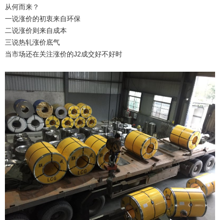
从何而来？
一说涨价的初衷来自环保
二说涨价则来自成本
三说热轧涨价底气
当市场还在关注涨价的J2成交好不好时